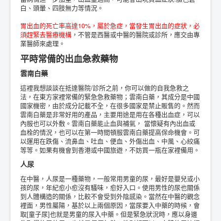
白、頭暈、四肢無力等情況。
胃出血的死亡率高達10%，屬於急症，當發生胃出血的症狀，必
須趕緊去醫療機構
，不管是西醫或中醫的醫院或診所，應交由專
業醫師來處理。
平時常備的出血急救藥物
雲南白藥
這裡我想談談在抵達醫院/診所之前，你可以做的自我急救之
法，在東方家裡常備的緊急急救藥物；雲南白藥，其成分是中國
國家機密，由於成分記載不全，在很多國家是禁止販售的。然而
雲南白藥是非常好用的產品，主要用途是用在各種出血症，可以
內服也可以外敷。雲南白藥能止血與補氣， 當懷疑有內出血或
血栓的情況，也可以在第一時間頓服雲南白藥提高保命機會。可
以運用在跌傷、流鼻血、吐血、便血、外傷出血、中風、心絞痛
等等。如果有機會到香港或中國旅遊，不妨買一瓶在家裡備用。
人尿
在中醫，人尿是一種藥物，一般常用男童的尿，最好是嬰兒或小
孩的尿，年紀愈小愈沒有騷味，愈好入口。使用男性的尿也關係
到人體構造的關係，比較不會受到外陰感染。當然在中醫的觀念
裡面，男性屬陽，基於以上兩個原因，當尿要入中藥的時候，會
取[童子尿]也就是男童的尿入中藥。但是緊急狀況時，應以身邊