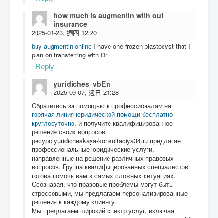
how much is augmentin with out
insurance
2025-01-23, 週四 12:20
buy augmentin online
I have one frozen blastocyst that I
plan on transferring with Dr
Reply
yuridiches_vbEn
2025-09-07, 週日 21:28
Обратитесь за помощью к профессионалам на
горячая линия юридической помощи бесплатно
круглосуточно
, и получите квалифицированное
решение своих вопросов.
ресурс yuridicheskaya-konsultaciya34.ru предлагает
профессиональные юридические услуги,
направленные на решение различных правовых
вопросов. Группа квалифицированных специалистов
готова помочь вам в самых сложных ситуациях.
Осознавая, что правовые проблемы могут быть
стрессовыми, мы предлагаем персонализированные
решения к каждому клиенту.
Мы предлагаем широкий спектр услуг, включая