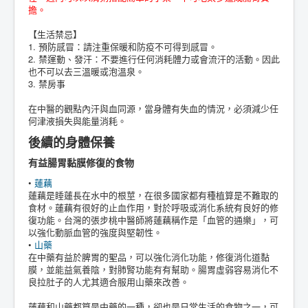
擔。
【生活禁忌】
1. 預防感冒：請注重保暖和防疫不可得到感冒。
2. 禁運動、發汗：不要進行任何消耗體力或會流汗的活動。因此
也不可以去三溫暖或泡溫泉。
3. 禁房事
在中醫的觀點內汗與血同源，當身體有失血的情況，必須減少任
何津液損失與能量消耗。
後續的身體保養
有益腸胃黏膜修復的食物
•
蓮藕
蓮藕是睡蓮長在水中的根莖，在很多國家都有種植算是不難取的
食材。蓮藕有很好的止血作用，對於呼吸或消化系統有良好的修
復功能。台灣的張步桃中醫師將蓮藕稱作是「血管的通樂」，可
以強化動脈血管的強度與堅韌性。
•
山藥
在中藥有益於脾胃的聖品，可以強化消化功能，修復消化道黏
膜，並能益氣養陰，對肺腎功能有有幫助。腸胃虛弱容易消化不
良拉肚子的人尤其適合服用山藥來改善。
蓮藕和山藥都算是中藥的一種，卻也是日常生活的食物之一，可