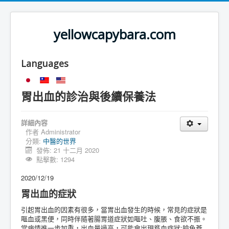
yellowcapybara.com
Languages
胃出血的診治與後續保養法
詳細內容
作者
Administrator
分類:
中醫的世界
發佈: 21 十二月 2020
點擊數: 1294
2020/12/19
胃出血的症狀
引起胃出血的因素有很多，當胃出血發生的時候，常見的症狀是
嘔血或黑便，同時伴隨著腸胃道症狀如嘔吐、腹脹、食欲不振。
當病情進一步加重，出血量過高，可能會出現貧血症狀:臉色蒼