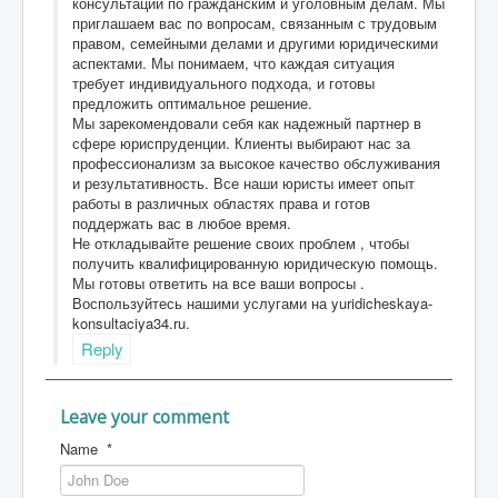
консультации по гражданским и уголовным делам. Мы
приглашаем вас по вопросам, связанным с трудовым
правом, семейными делами и другими юридическими
аспектами. Мы понимаем, что каждая ситуация
требует индивидуального подхода, и готовы
предложить оптимальное решение.
Мы зарекомендовали себя как надежный партнер в
сфере юриспруденции. Клиенты выбирают нас за
профессионализм за высокое качество обслуживания
и результативность. Все наши юристы имеет опыт
работы в различных областях права и готов
поддержать вас в любое время.
Не откладывайте решение своих проблем , чтобы
получить квалифицированную юридическую помощь.
Мы готовы ответить на все ваши вопросы .
Воспользуйтесь нашими услугами на yuridicheskaya-
konsultaciya34.ru.
Reply
Leave your comment
Name
*