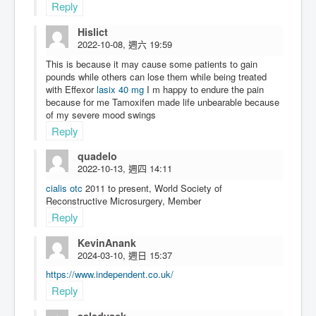
Reply
Hislict
2022-10-08, 週六 19:59
This is because it may cause some patients to gain
pounds while others can lose them while being treated
with Effexor
lasix 40 mg
I m happy to endure the pain
because for me Tamoxifen made life unbearable because
of my severe mood swings
Reply
quadelo
2022-10-13, 週四 14:11
cialis otc
2011 to present, World Society of
Reconstructive Microsurgery, Member
Reply
KevinAnank
2024-03-10, 週日 15:37
https://www.independent.co.uk/
Reply
saladvack