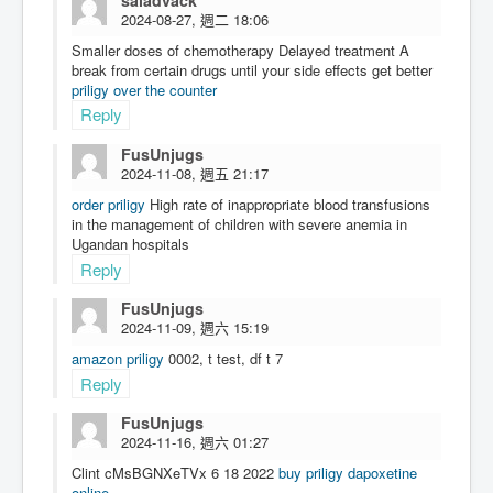
2024-08-27, 週二 18:06
Smaller doses of chemotherapy Delayed treatment A
break from certain drugs until your side effects get better
priligy over the counter
Reply
FusUnjugs
2024-11-08, 週五 21:17
order priligy
High rate of inappropriate blood transfusions
in the management of children with severe anemia in
Ugandan hospitals
Reply
FusUnjugs
2024-11-09, 週六 15:19
amazon priligy
0002, t test, df t 7
Reply
FusUnjugs
2024-11-16, 週六 01:27
Clint cMsBGNXeTVx 6 18 2022
buy priligy dapoxetine
online