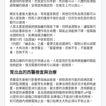
能取得的尿使用，也就是任何年齡、性別都可以。人體的尿液經
過腎臟的過濾，呈現是無菌狀態，在衛生上可以放心。
婦女生產後大量失血、常用童尿救逆，其他任何失血情況都可以
用人尿急救。然而人尿的運用不限於血證，任何生命危急的情況
都可以使用。
人尿主要是透過把將脫離的陽氣下降，同時滋潤腎水，讓陰陽可
以因此重新結合。人體作為生命體，陽氣必須能夠下降，陰陽融
合調和則生，如果陰陽決離則死。
唐容川的《血證論》中就有提到；
《內經》「鹹走血」之義。童便尤能自還神化，服制火邪以滋腎
水，大有功用。故世醫云：「服童便者，百無不生；不服童便
者，百無不死。」
雲南白藥的作用在於快速止血，人尿是用於危急時將脫離的陽氣
收斂起來，情況需要的時候可以兩者一起使用。
胃出血的西醫檢查與治療
西醫首先會進行影像學與抽血檢查，排除其他可能的疾病因素。
同時監測體溫、血壓等生命數值，如果出現危急狀況才能即時處
置。如果確認是消化道出血，最主要的治療是斷食，改用靜脈注
射來提供身體營養，並且透過服用制酸劑來降低胃酸的 pH值，
以提供消化道傷口恢復的環境.如果傷口不能自行癒合的時候，
則可透過內視鏡電燒止血，傷口如果太大則必須以手術止血。