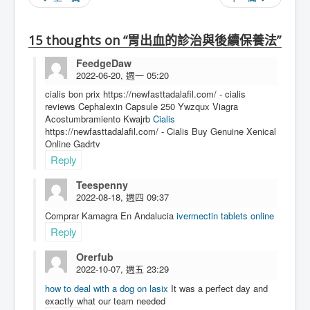
15 thoughts on “胃出血的診治與後續保養法”
FeedgeDaw
2022-06-20, 週一 05:20
cialis bon prix https://newfasttadalafil.com/ - cialis
reviews Cephalexin Capsule 250 Ywzqux Viagra
Acostumbramiento Kwajrb
Cialis
https://newfasttadalafil.com/ - Cialis Buy Genuine Xenical
Online Gadrtv
Reply
Teespenny
2022-08-18, 週四 09:37
Comprar Kamagra En Andalucia
ivermectin tablets online
Reply
Orerfub
2022-10-07, 週五 23:29
how to deal with a dog on lasix
It was a perfect day and
exactly what our team needed