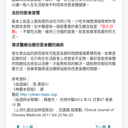
以讓一般人在生活飲食中利用來改善身體健康。
良好的飲食習慣
基本上就是上面有提的冰的冷的少吃，少吃辛辣煙酒咖啡烤炸等
刺激性食物。在中醫還有一個很重要的養生觀念就是
「吃七分
飽」
，不要吃太飽，維持三分餓的感覺，就是長養胃氣最好的方
式。
尋求醫療治療改善身體的痼疾
發生胃出血的原因很有可能是長期的問題慢慢累積而成，如果是
這樣的話，光只有在生活飲食上改善並不足夠，最好是能把身體
的問題找出來加以治療，才能夠有效的解決。請依照你相信的醫
療方式，找專業醫師或治療師協助你改善身體的問題。
參考資料：
《血證論》, 清.唐容川
《神農本草經》, 唐
醫砭
http://yibian.hopto.org/
〈血證辨治舉隅〉, 韓振杰， 光明中醫2012 年12 月第27 卷第
12 期
〈上消化道出血辨證施治〉, 范建國,程廣勤, Clinical Journal of
Chinese Medicine 2011 Vol.(3) No.23
上一篇
下一篇