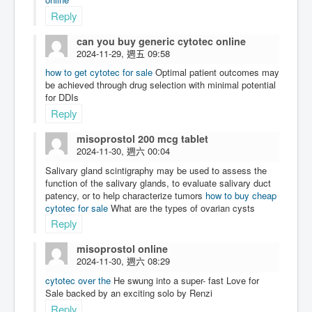
Reply
can you buy generic cytotec online
2024-11-29, 週五 09:58
how to get cytotec for sale
Optimal patient outcomes may
be achieved through drug selection with minimal potential
for DDIs
Reply
misoprostol 200 mcg tablet
2024-11-30, 週六 00:04
Salivary gland scintigraphy may be used to assess the
function of the salivary glands, to evaluate salivary duct
patency, or to help characterize tumors
how to buy cheap
cytotec for sale
What are the types of ovarian cysts
Reply
misoprostol online
2024-11-30, 週六 08:29
cytotec over the
He swung into a super- fast Love for
Sale backed by an exciting solo by Renzi
Reply