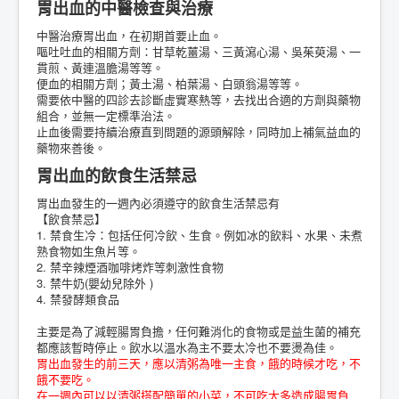
胃出血的中醫檢查與治療
中醫治療胃出血，在初期首要止血。
嘔吐吐血的相關方劑：甘草乾薑湯、三黃瀉心湯、吳茱萸湯、一
貫煎、黃連溫膽湯等等。
便血的相關方劑；黃土湯、柏葉湯、白頭翁湯等等。
需要依中醫的四診去診斷虛實寒熱等，去找出合適的方劑與藥物
組合，並無一定標準治法。
止血後需要持續治療直到問題的源頭解除，同時加上補氣益血的
藥物來善後。
胃出血的飲食生活禁忌
胃出血發生的一週內必須遵守的飲食生活禁忌有
【飲食禁忌】
1. 禁食生冷：包括任何冷飲、生食。例如冰的飲料、水果、未煮
熟食物如生魚片等。
2. 禁辛辣煙酒咖啡烤炸等刺激性食物
3. 禁牛奶(嬰幼兒除外 )
4. 禁發酵類食品
主要是為了減輕腸胃負擔，任何難消化的食物或是益生菌的補充
都應該暫時停止。飲水以溫水為主不要太冷也不要燙為佳。
胃出血發生的前三天，應以清粥為唯一主食，餓的時候才吃，不
餓不要吃。
在一週內可以以清粥搭配簡單的小菜，不可吃太多造成腸胃負